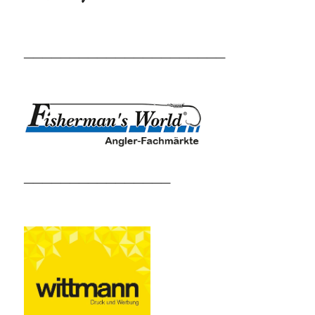
______________________
________________