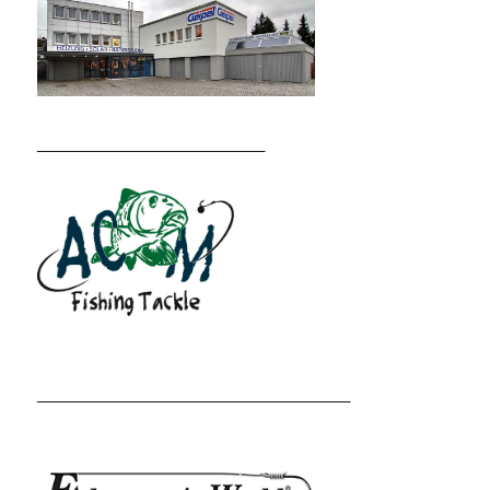
________________
______________________