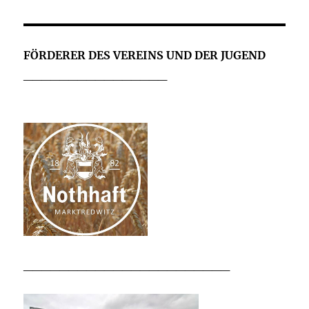
FÖRDERER DES VEREINS UND DER JUGEND
________________
_______________________