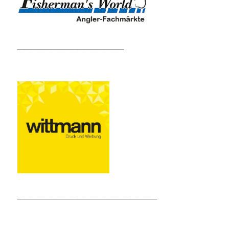
________________
_____________________