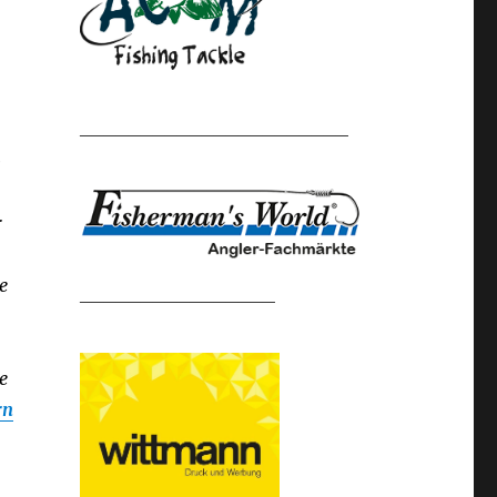
______________________
e
r
e
________________
e
rn