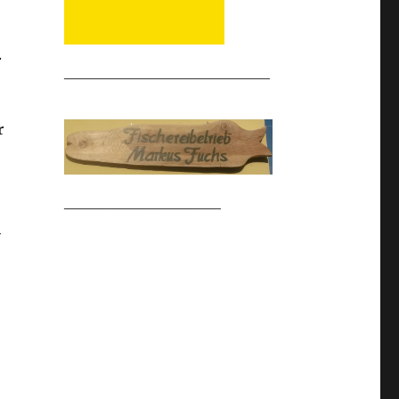
.
_____________________
r
________________
h