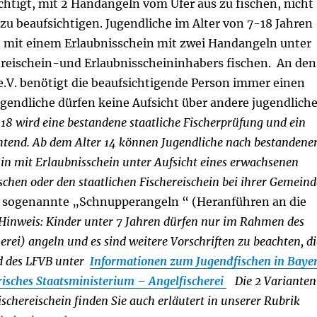
tigt, mit 2 Handangeln vom Ufer aus zu fischen, nicht
zu beaufsichtigen. Jugendliche im Alter von 7-18 Jahren
en mit einem Erlaubnisschein mit zwei Handangeln unter
ereischein-und Erlaubnisscheininhabers fischen. An den
e.V. benötigt die beaufsichtigende Person immer einen
ugendliche dürfen keine Aufsicht über andere jugendlich
18 wird eine bestandene staatliche Fischerprüfung und ein
ichtend. Ab dem Alter 14 können Jugendliche nach bestandene
hin mit Erlaubnisschein unter Aufsicht eines erwachsenen
schen oder den staatlichen Fischereischein bei ihrer Gemeind
 sogenannte „Schnupperangeln “ (Heranführen an die
Hinweis: Kinder unter 7 Jahren dürfen nur im Rahmen des
ei) angeln und es sind weitere Vorschriften zu beachten, di
nd des LFVB unter
Informationen zum Jugendfischen in Baye
isches Staatsministerium – Angelfischerei
Die 2 Varianten
ischereischein finden Sie auch erläutert in unserer Rubrik