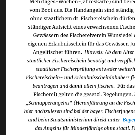
Mehrtages-Wochen-Jahreskarte) sind berech
vom Boot aus. Die Handangeln sind ständig 
ohne staatlichem dt. Fischereischein dürf
ständiger Aufsicht eines erwachsenen Fisch
Gewässern des Fischereiverein Wunsiedel 
eigenen Erlaubnisschein für das Gewässer. J
Angelfischer führen.
Hinweis: Ab dem Alter 
staatlicher Fischereischein benötigt und verpfl
staatlicher Fischerprüfung entweder weiter
Fischereischein- und Erlaubnisscheininhabers fi
beantragen und damit allein fischen.
Für das
Fischerei) gelten die gesetzl. Regelungen.
„Schnupperangelns“ (Heranführung an die Fischer
hier nachzulesen sind bei der bayer. Fischerjuge
und beim Staatsministerium direkt unter
Bayer
des Angelns für Minderjährige ohne staatl. F