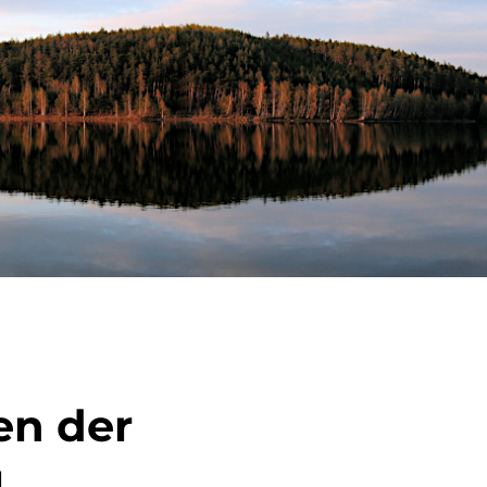
n der
g