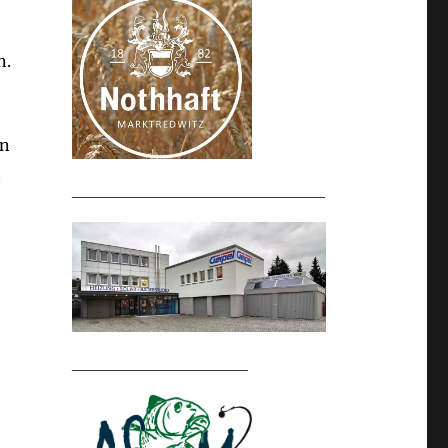
n.
en
t
_______________________
________________