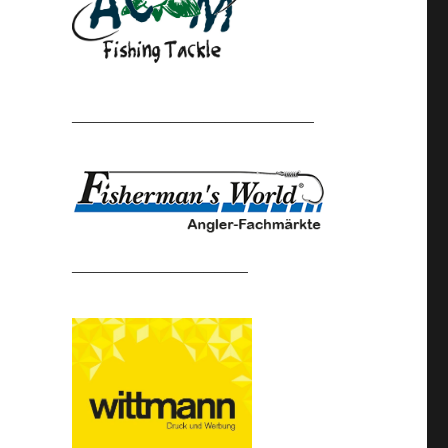
______________________
________________