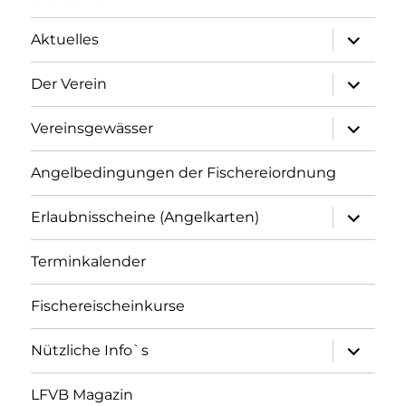
Unterme
Aktuelles
öffnen
Unterme
Der Verein
öffnen
Unterme
Vereinsgewässer
öffnen
Angelbedingungen der Fischereiordnung
Unterme
Erlaubnisscheine (Angelkarten)
öffnen
Terminkalender
Fischereischeinkurse
Unterme
Nützliche Info`s
öffnen
LFVB Magazin