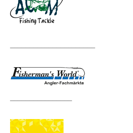
______________________
________________