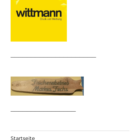
_____________________
________________
Startseite