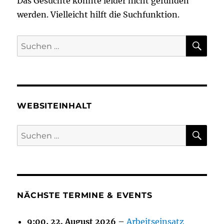
Das Gesuchte konnte leider nicht gefunden
werden. Vielleicht hilft die Suchfunktion.
SU
Suchen
nach:
WEBSITEINHALT
SU
Suchen
nach:
NÄCHSTE TERMINE & EVENTS
9:00,
22. August 2026
–
Arbeitseinsatz