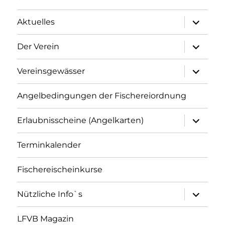
Unterme
Aktuelles
öffnen
Unterme
Der Verein
öffnen
Unterme
Vereinsgewässer
öffnen
Angelbedingungen der Fischereiordnung
Unterme
Erlaubnisscheine (Angelkarten)
öffnen
Terminkalender
Fischereischeinkurse
Unterme
Nützliche Info`s
öffnen
LFVB Magazin