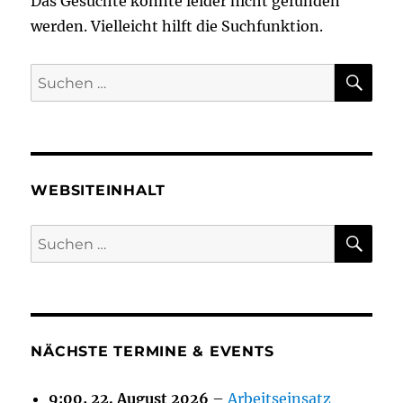
Das Gesuchte konnte leider nicht gefunden
werden. Vielleicht hilft die Suchfunktion.
SU
Suchen
nach:
WEBSITEINHALT
SU
Suchen
nach:
NÄCHSTE TERMINE & EVENTS
9:00,
22. August 2026
–
Arbeitseinsatz