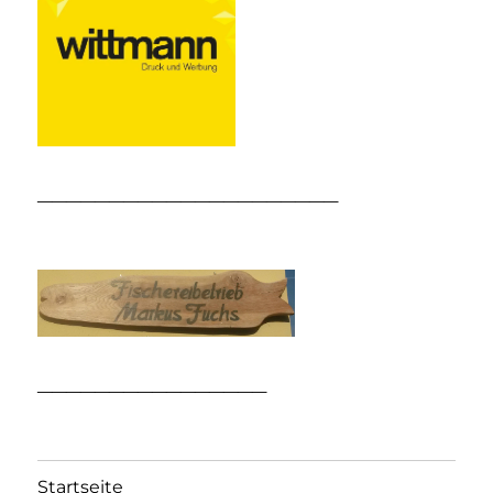
_____________________
________________
Startseite