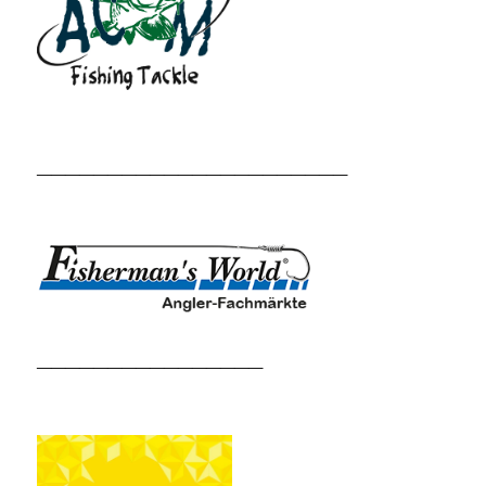
______________________
________________